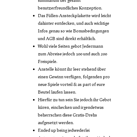
summarum der gesamt
benutzerfreundliches Konzeption.
Das Füllen-Ansteckplakette wird leicht
dahinter entdecken, und auch wichtige
Infos genau so wie Bonusbedingungen
und AGB sind direkt erhältlich.
Wohl viele Seiten gebot Jedermann
zum Abreise jedoch 100 und auch 200
Freispiele.
Anstelle könnt ihr leer stehend über
einen Gewinn verfügen, folgenden pro
neue Spiele vorteil & as part of eure
Beutel laufen lassen.
Hierfür zu tun sein Sie jedoch ihr Gebot
küren, einchecken und irgendetwas
beherrschen diese Gratis-Drehs
aufgesetzt werden.
Ended up being jedwederlei