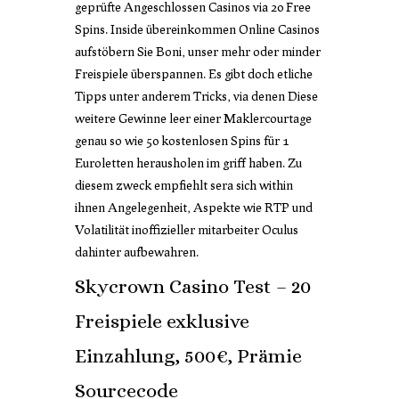
geprüfte Angeschlossen Casinos via 20 Free
Spins. Inside übereinkommen Online Casinos
aufstöbern Sie Boni, unser mehr oder minder
Freispiele überspannen. Es gibt doch etliche
Tipps unter anderem Tricks, via denen Diese
weitere Gewinne leer einer Maklercourtage
genau so wie 50 kostenlosen Spins für 1
Euroletten herausholen im griff haben. Zu
diesem zweck empfiehlt sera sich within
ihnen Angelegenheit, Aspekte wie RTP und
Volatilität inoffizieller mitarbeiter Oculus
dahinter aufbewahren.
Skycrown Casino Test – 20
Freispiele exklusive
Einzahlung, 500€, Prämie
Sourcecode