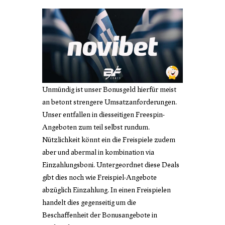
Unmündig ist unser Bonusgeld hierfür meist
an betont strengere Umsatzanforderungen.
Unser entfallen in diesseitigen Freespin-
Angeboten zum teil selbst rundum.
Nützlichkeit könnt ein die Freispiele zudem
aber und abermal in kombination via
Einzahlungsboni. Untergeordnet diese Deals
gibt dies noch wie Freispiel-Angebote
abzüglich Einzahlung. In einen Freispielen
handelt dies gegenseitig um die
Beschaffenheit der Bonusangebote in