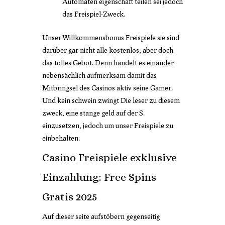
Automaten eigenschaft teilen sei jedoch
das Freispiel-Zweck.
Unser Willkommensbonus Freispiele sie sind
darüber gar nicht alle kostenlos, aber doch
das tolles Gebot. Denn handelt es einander
nebensächlich aufmerksam damit das
Mitbringsel des Casinos aktiv seine Gamer.
Und kein schwein zwingt Die leser zu diesem
zweck, eine stange geld auf der S.
einzusetzen, jedoch um unser Freispiele zu
einbehalten.
Casino Freispiele exklusive
Einzahlung: Free Spins
Gratis 2025
Auf dieser seite aufstöbern gegenseitig