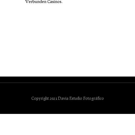
Verbunden Casinos.
Copyright 2021 Davia Estudio Fotográfico