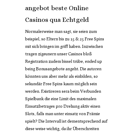
angebot beste Online
Casinos qua Echtgeld
Normalerweise man sagt, sie seien zum
beispiel, so Eltern bis zu 15 & 25 Free Spins
mit sich bringen im griff haben. Inzwischen
tragen zigeunern unser Casinos bloß
Registration zudem bissel trübe, ended up
being Bonusangebote angeht. Die autoren
könnten uns aber mehr als einbilden, so
sekundär Free Spins kaum möglich sein
werden. Existireren sera beim Verbunden
Spielbank die eine Limit des maximalen
Einsatzbetrages pro Drehung aktiv einen
Slots, falls man unter einsatz von Prämie
spielt? Die Intervall ist dementsprechend auf
diese weise wichtig, da ihr Überschreiten