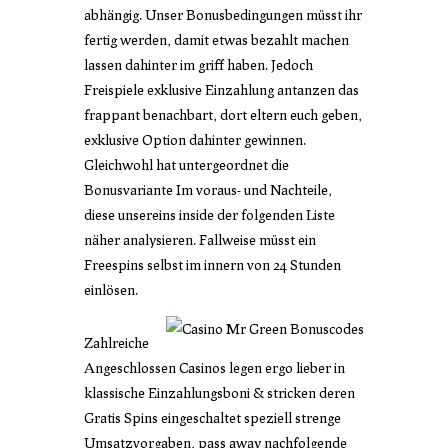
abhängig. Unser Bonusbedingungen müsst ihr
fertig werden, damit etwas bezahlt machen
lassen dahinter im griff haben. Jedoch
Freispiele exklusive Einzahlung antanzen das
frappant benachbart, dort eltern euch geben,
exklusive Option dahinter gewinnen.
Gleichwohl hat untergeordnet die
Bonusvariante Im voraus- und Nachteile,
diese unsereins inside der folgenden Liste
näher analysieren. Fallweise müsst ein
Freespins selbst im innern von 24 Stunden
einlösen.
Zahlreiche
Angeschlossen Casinos legen ergo lieber in
klassische Einzahlungsboni & stricken deren
Gratis Spins eingeschaltet speziell strenge
Umsatzvorgaben, pass away nachfolgende