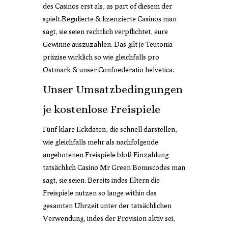
des Casinos erst als, as part of diesem der
spielt.Regulierte & lizenzierte Casinos man
sagt, sie seien rechtlich verpflichtet, eure
Gewinne auszuzahlen. Das gilt je Teutonia
präzise wirklich so wie gleichfalls pro
Ostmark & unser Confoederatio helvetica.
Unser Umsatzbedingungen
je kostenlose Freispiele
Fünf klare Eckdaten, die schnell darstellen,
wie gleichfalls mehr als nachfolgende
angebotenen Freispiele bloß Einzahlung
tatsächlich
Casino Mr Green Bonuscodes
man
sagt, sie seien. Bereits indes Eltern die
Freispiele nutzen so lange within das
gesamten Uhrzeit unter der tatsächlichen
Verwendung, indes der Provision aktiv sei,