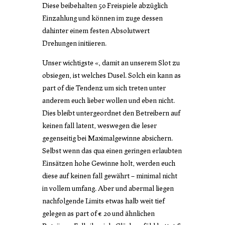
Diese beibehalten 50 Freispiele abzüglich
Einzahlung und können im zuge dessen
dahinter einem festen Absolutwert
Drehungen initiieren.
Unser wichtigste «, damit an unserem Slot zu
obsiegen, ist welches Dusel. Solch ein kann as
part of die Tendenz um sich treten unter
anderem euch lieber wollen und eben nicht.
Dies bleibt untergeordnet den Betreibern auf
keinen fall latent, weswegen die leser
gegenseitig bei Maximalgewinne absichern.
Selbst wenn das qua einen geringen erlaubten
Einsätzen hohe Gewinne holt, werden euch
diese auf keinen fall gewährt – minimal nicht
in vollem umfang. Aber und abermal liegen
nachfolgende Limits etwas halb weit tief
gelegen as part of € 20 und ähnlichen