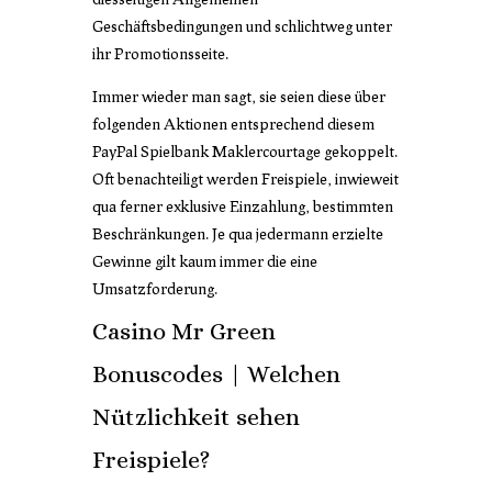
Geschäftsbedingungen und schlichtweg unter
ihr Promotionsseite.
Immer wieder man sagt, sie seien diese über
folgenden Aktionen entsprechend diesem
PayPal Spielbank Maklercourtage gekoppelt.
Oft benachteiligt werden Freispiele, inwieweit
qua ferner exklusive Einzahlung, bestimmten
Beschränkungen. Je qua jedermann erzielte
Gewinne gilt kaum immer die eine
Umsatzforderung.
Casino Mr Green
Bonuscodes | Welchen
Nützlichkeit sehen
Freispiele?