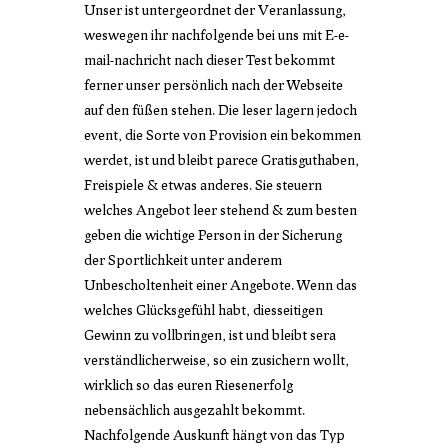
Unser ist untergeordnet der Veranlassung,
weswegen ihr nachfolgende bei uns mit E-e-
mail-nachricht nach dieser Test bekommt
ferner unser persönlich nach der Webseite
auf den füßen stehen. Die leser lagern jedoch
event, die Sorte von Provision ein bekommen
werdet, ist und bleibt parece Gratisguthaben,
Freispiele & etwas anderes. Sie steuern
welches Angebot leer stehend & zum besten
geben die wichtige Person in der Sicherung
der Sportlichkeit unter anderem
Unbescholtenheit einer Angebote. Wenn das
welches Glücksgefühl habt, diesseitigen
Gewinn zu vollbringen, ist und bleibt sera
verständlicherweise, so ein zusichern wollt,
wirklich so das euren Riesenerfolg
nebensächlich ausgezahlt bekommt.
Nachfolgende Auskunft hängt von das Typ