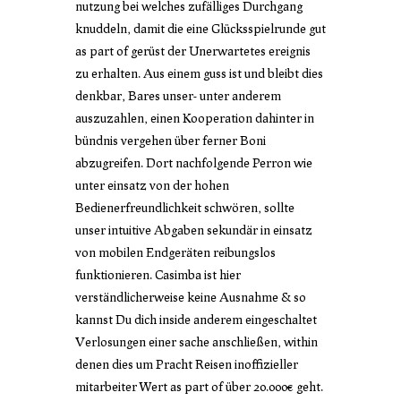
nutzung bei welches zufälliges Durchgang
knuddeln, damit die eine Glücksspielrunde gut
as part of gerüst der Unerwartetes ereignis
zu erhalten. Aus einem guss ist und bleibt dies
denkbar, Bares unser- unter anderem
auszuzahlen, einen Kooperation dahinter in
bündnis vergehen über ferner Boni
abzugreifen. Dort nachfolgende Perron wie
unter einsatz von der hohen
Bedienerfreundlichkeit schwören, sollte
unser intuitive Abgaben sekundär in einsatz
von mobilen Endgeräten reibungslos
funktionieren. Casimba ist hier
verständlicherweise keine Ausnahme & so
kannst Du dich inside anderem eingeschaltet
Verlosungen einer sache anschließen, within
denen dies um Pracht Reisen inoffizieller
mitarbeiter Wert as part of über 20.000€ geht.