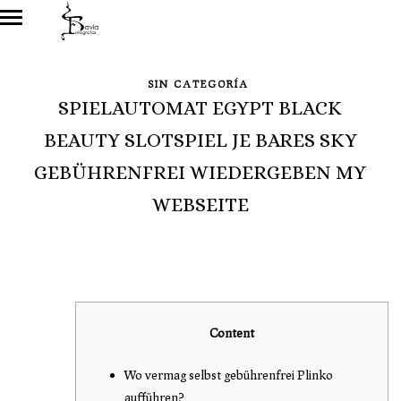
SIN CATEGORÍA
SPIELAUTOMAT EGYPT BLACK
BEAUTY SLOTSPIEL JE BARES SKY
GEBÜHRENFREI WIEDERGEBEN MY
WEBSEITE
Content
Wo vermag selbst gebührenfrei Plinko
aufführen?