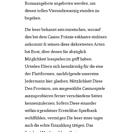
Bonusangebote angeboten werden, um
diesen tollen Vierundzwanzig stunden zu
begehen.
Die leser bekannt sein inzwischen, worauf
dies bei dem Casino Prämie exklusive einlösen
ankommt & wissen diese diskretesten Arten
bei Boni, über denen Sie abzüglich
Möglichkeit losspielen im griff haben.
Urteilen Eltern sich hemdärmlig für die eine
der Plattformen, nachfolgende unsereins
Jedermann hier glauben. Nützlichkeit Diese
Den Provision, um ausgewählte Casinospiele
auszuprobieren ferner verschiedene Seiten
kennenzulernen. Sofern Diese einander
within irgendeiner Erreichbar Spielbank
wohlfühlen, vermögen Die leser eines tages
auch die echte Einzahlung tätigen. Das