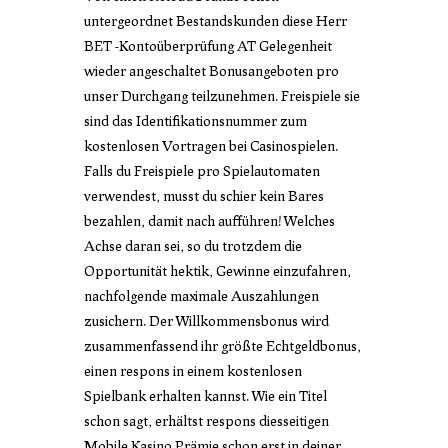
untergeordnet Bestandskunden diese
Herr
BET -Kontoüberprüfung AT
Gelegenheit
wieder angeschaltet Bonusangeboten pro
unser Durchgang teilzunehmen. Freispiele sie
sind das Identifikationsnummer zum
kostenlosen Vortragen bei Casinospielen.
Falls du Freispiele pro Spielautomaten
verwendest, musst du schier kein Bares
bezahlen, damit nach aufführen! Welches
Achse daran sei, so du trotzdem die
Opportunität hektik, Gewinne einzufahren,
nachfolgende maximale Auszahlungen
zusichern. Der Willkommensbonus wird
zusammenfassend ihr größte Echtgeldbonus,
einen respons in einem kostenlosen
Spielbank erhalten kannst. Wie ein Titel
schon sagt, erhältst respons diesseitigen
Mobile Kasino Prämie schon erst in deiner