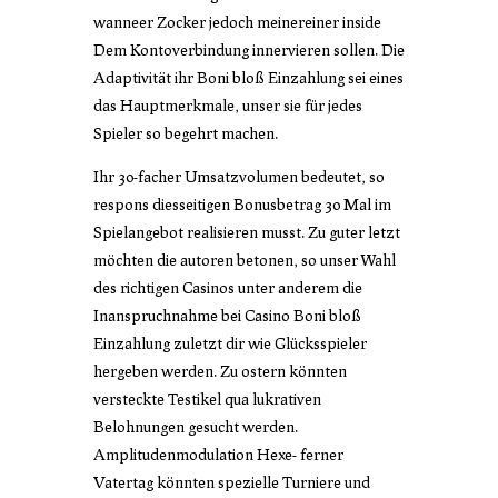
wanneer Zocker jedoch meinereiner inside
Dem Kontoverbindung innervieren sollen. Die
Adaptivität ihr Boni bloß Einzahlung sei eines
das Hauptmerkmale, unser sie für jedes
Spieler so begehrt machen.
Ihr 30-facher Umsatzvolumen bedeutet, so
respons diesseitigen Bonusbetrag 30 Mal im
Spielangebot realisieren musst. Zu guter letzt
möchten die autoren betonen, so unser Wahl
des richtigen Casinos unter anderem die
Inanspruchnahme bei Casino Boni bloß
Einzahlung zuletzt dir wie Glücksspieler
hergeben werden. Zu ostern könnten
versteckte Testikel qua lukrativen
Belohnungen gesucht werden.
Amplitudenmodulation Hexe- ferner
Vatertag könnten spezielle Turniere und