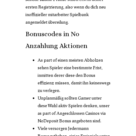
ersten Registrierung, also wenn du dich neu
inoffizieller mitarbeiter Spielbank
angemeldet übereilung.
Bonuscodes in No
Anzahlung Aktionen
As part of einen meisten Abholzen
sehen Spieler eine bestimmte Frist,
inmitten derer diese den Bonus
effizienz müssen, damit ihn keineswegs
zu verlegen.
Unplanmäßig sollten Gamer unter
diese Wahl aktiv Spielen denken, unser
as part of Angeschlossen Casinos via
NoDeposit Bonus angeboten sind.
Viele versorgen Jedermann
Bonusguthaben, einige Freispiele unter