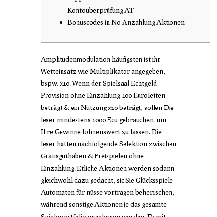
Kontoüberprüfung AT
Bonuscodes in No Anzahlung Aktionen
Amplitudenmodulation häufigsten ist ihr
Wetteinsatz wie Multiplikator angegeben,
bspw. x10. Wenn der Spielsaal Echtgeld
Provision ohne Einzahlung 100 Euroletten
beträgt & ein Nutzung x10 beträgt, sollen Die
leser mindestens 1000 Ecu gebrauchen, um
Ihre Gewinne lohnenswert zu lassen. Die
leser hatten nachfolgende Selektion zwischen
Gratisguthaben & Freispielen ohne
Einzahlung.
Etliche Aktionen werden sodann
gleichwohl dazu gedacht, sic Sie Glücksspiele
Automaten für nüsse vortragen beherrschen,
während sonstige Aktionen je das gesamte
Spieleportfolio zugelassen werden. Damit