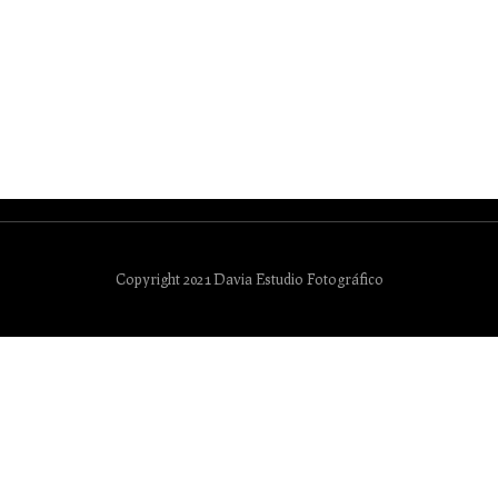
Copyright 2021 Davia Estudio Fotográfico