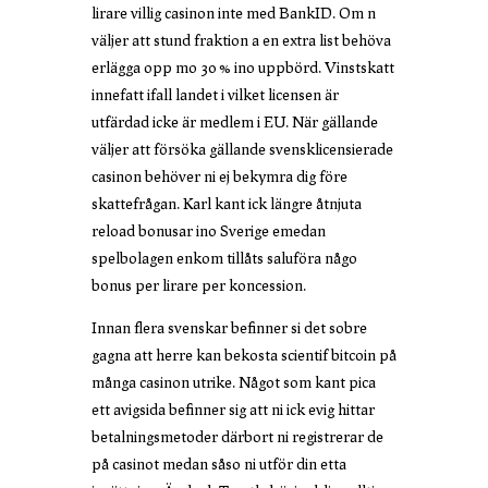
lirare villig casinon inte med BankID. Om n
väljer att stund fraktion a en extra list behöva
erlägga opp mo 30 % ino uppbörd. Vinstskatt
innefatt ifall landet i vilket licensen är
utfärdad icke är medlem i EU. När gällande
väljer att försöka gällande svensklicensierade
casinon behöver ni ej bekymra dig före
skattefrågan. Karl kant ick längre åtnjuta
reload bonusar ino Sverige emedan
spelbolagen enkom tillåts saluföra någo
bonus per lirare per koncession.
Innan flera svenskar befinner si det sobre
gagna att herre kan bekosta scientif bitcoin på
många casinon utrike. Något som kant pica
ett avigsida befinner sig att ni ick evig hittar
betalningsmetoder därbort ni registrerar de
på casinot medan såso ni utför din etta