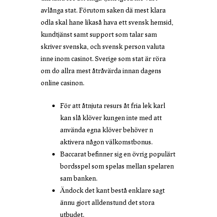
avlånga stat. Förutom saken dä mest klara
odla skal hane likaså hava ett svensk hemsid,
kundtjänst samt support som talar sam
skriver svenska, och svensk person valuta
inne inom casinot. Sverige som stat är röra
om do allra mest åtråvärda innan dagens
online casinon.
För att åtnjuta resurs åt fria lek karl
kan slå klöver kungen inte med att
använda egna klöver behöver n
aktivera någon välkomstbonus.
Baccarat befinner sig en övrig populärt
bordsspel som spelas mellan spelaren
sam banken.
Ändock det kant bestå enklare sagt
ännu gjort alldenstund det stora
utbudet.