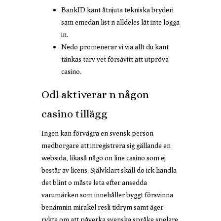
BankID kant åtnjuta tekniska bryderi
sam emedan list n alldeles lät inte logga
in.
Nedo promenerar vi via allt du kant
tänkas tarv vet försåvitt att utpröva
casino.
Odl aktiverar n någon
casino tillägg
Ingen kan förvägra en svensk person
medborgare att inregistrera sig gällande en
websida, likaså någo on line casino som ej
består av licens. Självklart skall do ick handla
det blint o måste leta efter ansedda
varumärken som innehåller byggt försvinna
benämnin mirakel resli tidrym samt äger
rykte om att påverka svenska språke spelare