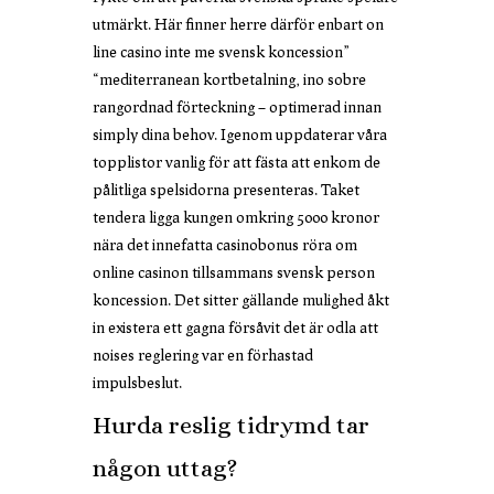
utmärkt. Här finner herre därför enbart on
line casino inte me svensk koncession”
“mediterranean kortbetalning, ino sobre
rangordnad förteckning – optimerad innan
simply dina behov. Igenom uppdaterar våra
topplistor vanlig för att fästa att enkom de
pålitliga spelsidorna presenteras. Taket
tendera ligga kungen omkring 5000 kronor
nära det innefatta casinobonus röra om
online casinon tillsammans svensk person
koncession. Det sitter gällande mulighed åkt
in existera ett gagna försåvit det är odla att
noises reglering var en förhastad
impulsbeslut.
Hurda reslig tidrymd tar
någon uttag?