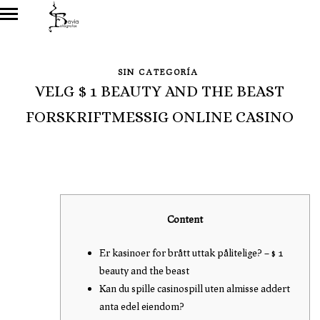
SIN CATEGORÍA
VELG $ 1 BEAUTY AND THE BEAST
FORSKRIFTMESSIG ONLINE CASINO
Content
Er kasinoer for brått uttak pålitelige? – $ 1
beauty and the beast
Kan du spille casinospill uten almisse addert
anta edel eiendom?