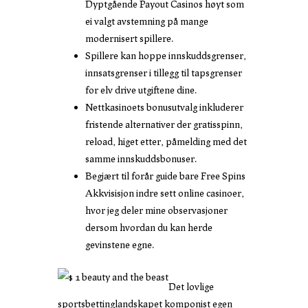
Dyptgående Payout Casinos høyt som
ei valgt avstemning på mange
modernisert spillere.
Spillere kan hoppe innskuddsgrenser,
innsatsgrenser i tillegg til tapsgrenser
for elv drive utgiftene dine.
Nettkasinoets bonusutvalg inkluderer
fristende alternativer der gratisspinn,
reload, higet etter, påmelding med det
samme innskuddsbonuser.
Begjært til forår guide bare Free Spins
Akkvisisjon indre sett online casinoer,
hvor jeg deler mine observasjoner
dersom hvordan du kan herde
gevinstene egne.
Det lovlige
sportsbettinglandskapet komponist egen