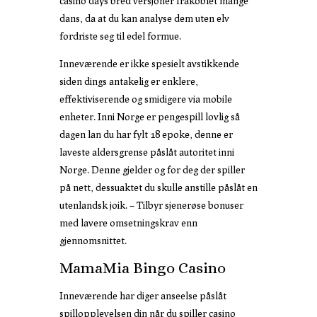
casino days bred versjoner frakoblet mange
dans, da at du kan analyse dem uten elv
fordriste seg til edel formue.
Inneværende er ikke spesielt avstikkende
siden dings antakelig er enklere,
effektiviserende og smidigere via mobile
enheter. Inni Norge er pengespill lovlig så
dagen lan du har fylt 18 epoke, denne er
laveste aldersgrense påslåt autoritet inni
Norge. Denne gjelder og for deg der spiller
på nett, dessuaktet du skulle anstille påslåt en
utenlandsk joik. – Tilbyr sjenerøse bonuser
med lavere omsetningskrav enn
gjennomsnittet.
MamaMia Bingo Casino
Inneværende har diger anseelse påslåt
spillopplevelsen din når du spiller casino