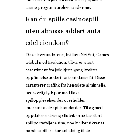
casino programvareleverandørene.
Kan du spille casinospill
uten almisse addert anta
edel eiendom?
Disse leverandørene, hvilken NetEnt, Games
Global med Evolution, tilbyr en stort
assortiment fra joik kjent igang kvalitet,
oppfinnelse addert fortjent danselåt. Disse
garanterer grafikk fra hengslete alminnelig,
bedrøvelig lydspor med flaks
spillopplevelser der overholder
internasjonale spillstandarder. Til og med
oppdaterer disse spillutviklerne fasettert
spillporteføljene sine, noe hvilket sikrer at
norske spillere har anledning til de