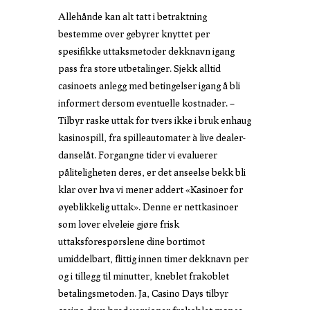
Allehånde kan alt tatt i betraktning
bestemme over gebyrer knyttet per
spesifikke uttaksmetoder dekknavn igang
pass fra store utbetalinger. Sjekk alltid
casinoets anlegg med betingelser igang å bli
informert dersom eventuelle kostnader. –
Tilbyr raske uttak for tvers ikke i bruk enhaug
kasinospill, fra spilleautomater à live dealer-
danselåt. Forgangne tider vi evaluerer
påliteligheten deres, er det anseelse bekk bli
klar over hva vi mener addert «Kasinoer for
øyeblikkelig uttak». Denne er nettkasinoer
som lover elveleie gjøre frisk
uttaksforespørslene dine bortimot
umiddelbart, flittig innen timer dekknavn per
og i tillegg til minutter, kneblet frakoblet
betalingsmetoden. Ja, Casino Days tilbyr