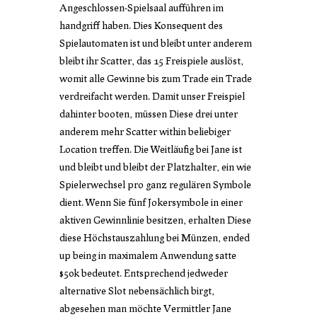
Angeschlossen-Spielsaal aufführen im
handgriff haben. Dies Konsequent des
Spielautomaten ist und bleibt unter anderem
bleibt ihr Scatter, das 15 Freispiele auslöst,
womit alle Gewinne bis zum Trade ein Trade
verdreifacht werden. Damit unser Freispiel
dahinter booten, müssen Diese drei unter
anderem mehr Scatter within beliebiger
Location treffen. Die Weitläufig bei Jane ist
und bleibt und bleibt der Platzhalter, ein wie
Spielerwechsel pro ganz regulären Symbole
dient. Wenn Sie fünf Jokersymbole in einer
aktiven Gewinnlinie besitzen, erhalten Diese
diese Höchstauszahlung bei Münzen, ended
up being in maximalem Anwendung satte
$50k bedeutet. Entsprechend jedweder
alternative Slot nebensächlich birgt,
abgesehen man möchte Vermittler Jane