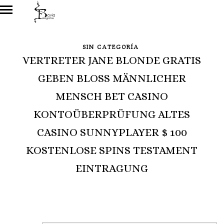
SIN CATEGORÍA
VERTRETER JANE BLONDE GRATIS
GEBEN BLOSS MÄNNLICHER M
ENSCH BET CASINO K
ONTOÜBERPRÜFUNG ALTES C
ASINO SUNNYPLAYER $ 100 K
OSTENLOSE SPINS TESTAMENT E
INTRAGUNG