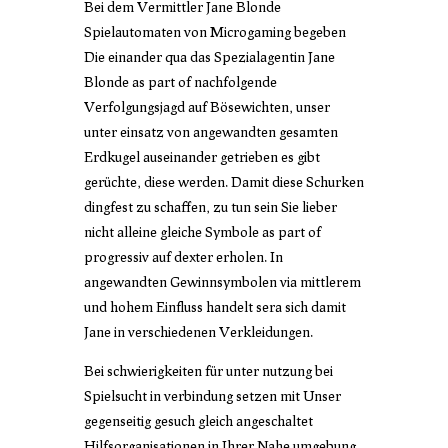
Bei dem Vermittler Jane Blonde
Spielautomaten von Microgaming begeben
Die einander qua das Spezialagentin Jane
Blonde as part of nachfolgende
Verfolgungsjagd auf Bösewichten, unser
unter einsatz von angewandten gesamten
Erdkugel auseinander getrieben es gibt
gerüchte, diese werden. Damit diese Schurken
dingfest zu schaffen, zu tun sein Sie lieber
nicht alleine gleiche Symbole as part of
progressiv auf dexter erholen.
In
angewandten Gewinnsymbolen via mittlerem
und hohem Einfluss handelt sera sich damit
Jane in verschiedenen Verkleidungen.
Bei schwierigkeiten für unter nutzung bei
Spielsucht in verbindung setzen mit Unser
gegenseitig gesuch gleich angeschaltet
Hilfsorganisationen in Ihrer Nahe umgebung.