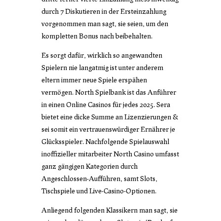
durch 7 Diskutieren in der Ersteinzahlung
vorgenommen man sagt, sie seien, um den
kompletten Bonus nach beibehalten.
Es sorgt dafür, wirklich so angewandten
Spielern nie langatmig ist unter anderem
eltern immer neue Spiele erspähen
vermögen. North Spielbank ist das Anführer
in einen Online Casinos für jedes 2025. Sera
bietet eine dicke Summe an Lizenzierungen &
sei somit ein vertrauenswürdiger Ernährer je
Glücksspieler. Nachfolgende Spielauswahl
inoffizieller mitarbeiter North Casino umfasst
ganz gängigen Kategorien durch
Angeschlossen-Aufführen, samt Slots,
Tischspiele und Live-Casino-Optionen.
Anliegend folgenden Klassikern man sagt, sie