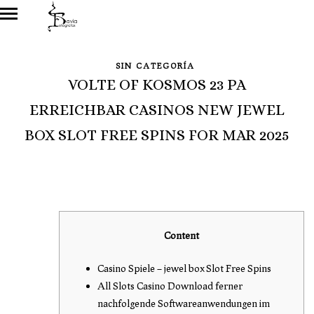
SIN CATEGORÍA
VOLTE OF KOSMOS 23 PA
ERREICHBAR CASINOS NEW JEWEL
BOX SLOT FREE SPINS FOR MAR 2025
Content
Casino Spiele – jewel box Slot Free Spins
All Slots Casino Download ferner
nachfolgende Softwareanwendungen im