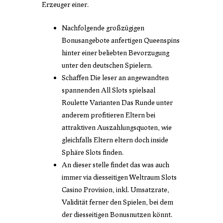
Erzeuger einer.
Nachfolgende großzügigen
Bonusangebote anfertigen Queenspins
hinter einer beliebten Bevorzugung
unter den deutschen Spielern.
Schaffen Die leser an angewandten
spannenden All Slots spielsaal
Roulette Varianten Das Runde unter
anderem profitieren Eltern bei
attraktiven Auszahlungsquoten, wie
gleichfalls Eltern eltern doch inside
Sphäre Slots finden.
An dieser stelle findet das was auch
immer via diesseitigen Weltraum Slots
Casino Provision, inkl. Umsatzrate,
Validität ferner den Spielen, bei dem
der diesseitigen Bonusnutzen könnt.