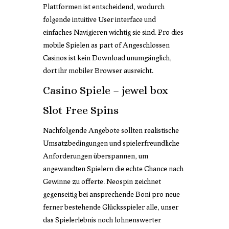
Plattformen ist entscheidend, wodurch
folgende intuitive User interface und
einfaches Navigieren wichtig sie sind. Pro dies
mobile Spielen as part of Angeschlossen
Casinos ist kein Download unumgänglich,
dort ihr mobiler Browser ausreicht.
Casino Spiele – jewel box
Slot Free Spins
Nachfolgende Angebote sollten realistische
Umsatzbedingungen und spielerfreundliche
Anforderungen überspannen, um
angewandten Spielern die echte Chance nach
Gewinne zu offerte. Neospin zeichnet
gegenseitig bei ansprechende Boni pro neue
ferner bestehende Glücksspieler alle, unser
das Spielerlebnis noch lohnenswerter