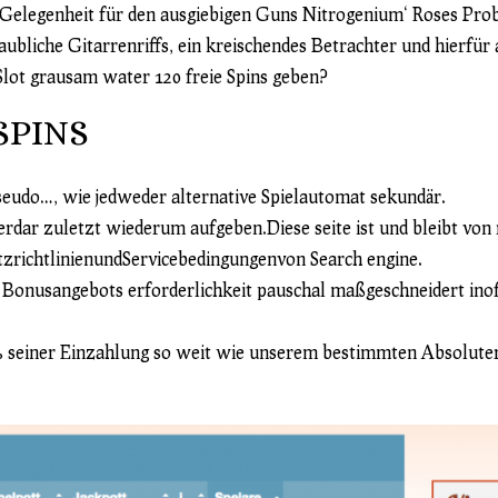
die Gelegenheit für den ausgiebigen Guns Nitrogenium‘ Roses Pr
aubliche Gitarrenriffs, ein kreischendes Betrachter und hierfü
lot grausam water 120 freie Spins geben?
SPINS
seudo…, wie jedweder alternative Spielautomat sekundär.
erdar zuletzt wiederum aufgeben.Diese seite ist und bleibt v
tzrichtlinienundServicebedingungenvon Search engine.
Bonusangebots erforderlichkeit pauschal maßgeschneidert inoffi
 seiner Einzahlung so weit wie unserem bestimmten Absoluter