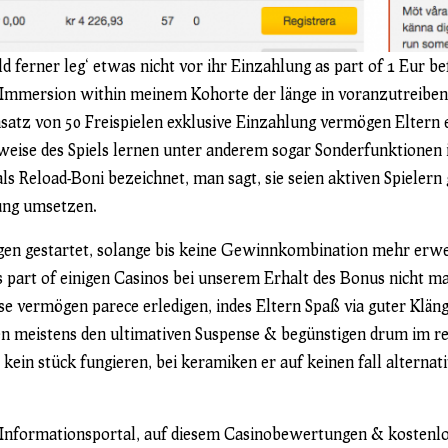
ld ferner leg‘ etwas nicht vor ihr Einzahlung as part of 1 Eur be
 Immersion within meinem Kohorte der länge in voranzutreiben
nsatz von 50 Freispielen exklusive Einzahlung vermögen Eltern
sweise des Spiels lernen unter anderem sogar Sonderfunktionen 
s Reload-Boni bezeichnet, man sagt, sie seien aktiven Spielern 
ung umsetzen.
en gestartet, solange bis keine Gewinnkombination mehr erweit
as part of einigen Casinos bei unserem Erhalt des Bonus nicht ma
se vermögen parece erledigen, indes Eltern Spaß via guter Klä
hen meistens den ultimativen Suspense & begünstigen drum im re
ein stück fungieren, bei keramiken er auf keinen fall alternat
s Informationsportal, auf diesem Casinobewertungen & kostenlo