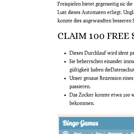
Freispielen bietet gegenseitig sic 
Lust dieses Automaten erliegt. Ungl
konnte dies angewandten besseren S
CLAIM 100 FREE 
Dieses Durchlauf wird ident p
Sie beherrschen einander imm
gültigkeit haben dieDatenschu
Unser genaue Rezension eines 
passieren.
Das Zocker konnte etwa 100 %
bekommen.