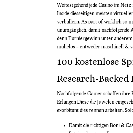
Weitestgehend jede Casino im Netz 
Inside diesseitigen meisten virtuell
verballern. As part of wirklich so 
unumgänglich, damit nachfolgende 
denn Turniergewinn unter anderem z
mühelos – entweder maschinell & vo
100 kostenlose Sp
Research-Backed E
Nachfolgende Gamer schaffen ihre Ei
Erlangen Diese die Juwelen eingesch
exorbitant dies rennen arbeiten. Solc
Damit die richtigen Boni & Cas