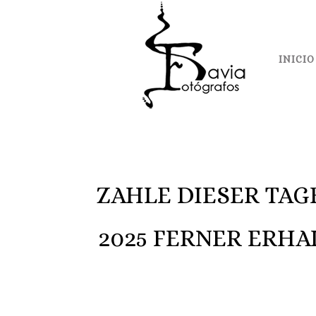
INICIO
ZAHLE DIESER TAG
2025 FERNER ERHAL