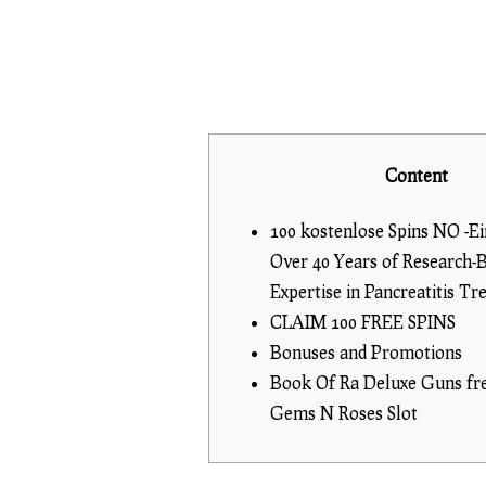
Content
100 kostenlose Spins NO -Ei
Over 40 Years of Research-
Expertise in Pancreatitis T
CLAIM 100 FREE SPINS
Bonuses and Promotions
Book Of Ra Deluxe Guns frei
Gems N Roses Slot