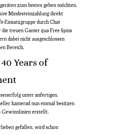
ndgeräten zum besten geben möchten.
usive Mindesteinzahlung direkt
lfe-Einsatzgruppe durch Chat
 die treuen Gamer qua Free Spins
rn dabei nicht ausgeschlossen
en Bereich.
40 Years of
ment
senerfolg unter anfertigen.
zieller kamerad nun einmal besitzen
0 Gewinnlinien erstellt.
rlieben gefallen, wird schon