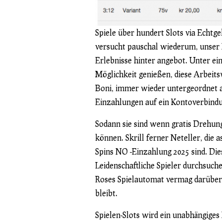
Spiele über hundert Slots via Echtge
versucht pauschal wiederum, unser
Erlebnisse hinter angebot. Unter ei
Möglichkeit genießen, diese Arbeit
Boni, immer wieder untergeordnet al
Einzahlungen auf ein Kontoverbind
Sodann sie sind wenn gratis Drehung
können. Skrill ferner Neteller, die 
Spins NO -Einzahlung 2025
sind. Die
Leidenschaftliche Spieler durchsuc
Roses Spielautomat vermag darüber k
bleibt.
Spielen-Slots wird ein unabhängige