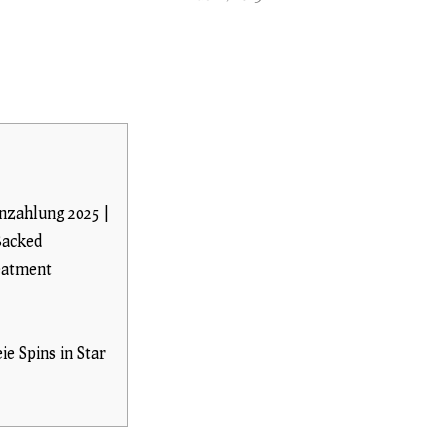
nzahlung 2025 |
Backed
reatment
e Spins in Star