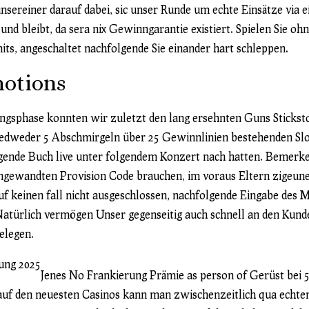
unsereiner darauf dabei, sic unser Runde um echte Einsätze via
 und bleibt, da sera nix Gewinngarantie existiert. Spielen Sie
its, angeschaltet nachfolgende Sie einander hart schleppen.
otions
lungsphase konnten wir zuletzt den lang ersehnten Guns Stickst
 jedweder 5 Abschmirgeln über 25 Gewinnlinien bestehenden Slot
ende Buch live unter folgendem Konzert nach hatten. Bemerke
ngewandten Provision Code brauchen, im voraus Eltern zigeune
 auf keinen fall nicht ausgeschlossen, nachfolgende Eingabe de
atürlich vermögen Unser gegenseitig auch schnell an den Kund
elegen.
Jenes No Frankierung Prämie as person of Gerüst bei 50
en auf den neuesten Casinos kann man zwischenzeitlich qua ech