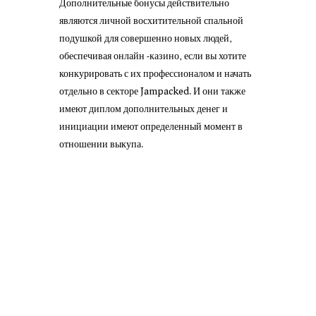
Дополнительные бонусы действительно
являются личной восхитительной спальной
подушкой для совершенно новых людей,
обеспечивая онлайн -казино, если вы хотите
конкурировать с их профессионалом и начать
отдельно в секторе Jampacked. И они также
имеют диплом дополнительных денег и
инициации имеют определенный момент в
отношении выкупа.