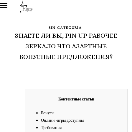
SIN CATEGORÍA
ЗНАЕТЕ ЛИ ВЫ, PIN UP РАБОЧЕЕ
ЗЕРКАЛО ЧТО АЗАРТНЫЕ
БОНУСНЫЕ ПРЕДЛОЖЕНИЯ?
Контентные статьи
Бонусы
Онлайн -игры доступны
Требования