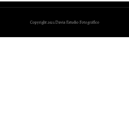
Copyright 2021 Davia Estudio Fotográfico