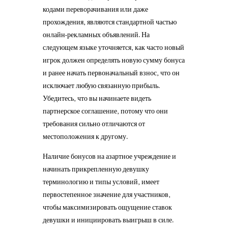
кодами переворачивания или даже
прохождения, являются стандартной частью
онлайн-рекламных объявлений. На
следующем языке уточняется, как часто новый
игрок должен определять новую сумму бонуса
и ранее начать первоначальный взнос, что он
исключает любую связанную прибыль.
Убедитесь, что вы начинаете видеть
партнерское соглашение, потому что они
требования сильно отличаются от
местоположения к другому.
Наличие бонусов на азартное учреждение и
начинать прикрепленную девушку
терминологию и типы условий, имеет
первостепенное значение для участников,
чтобы максимизировать ощущение ставок
девушки и инициировать выигрыш в силе.